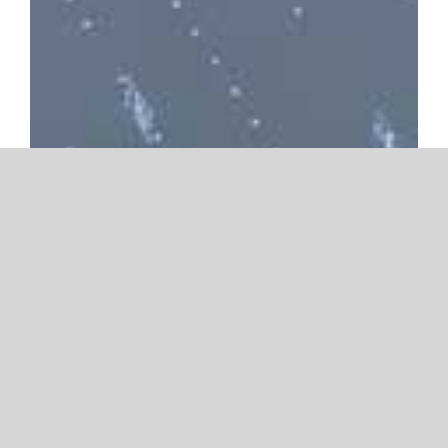
Für wen ist der Transkriptions-
Service gedacht?